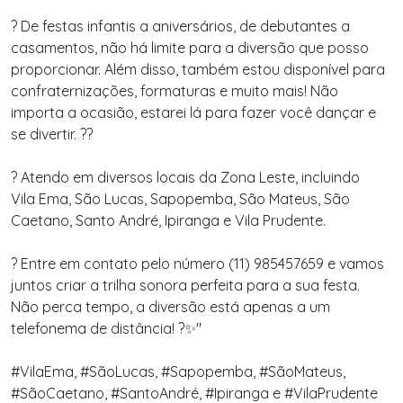
? De festas infantis a aniversários, de debutantes a
casamentos, não há limite para a diversão que posso
proporcionar. Além disso, também estou disponível para
confraternizações, formaturas e muito mais! Não
importa a ocasião, estarei lá para fazer você dançar e
se divertir. ??
? Atendo em diversos locais da Zona Leste, incluindo
Vila Ema, São Lucas, Sapopemba, São Mateus, São
Caetano, Santo André, Ipiranga e Vila Prudente.
? Entre em contato pelo número (11) 985457659 e vamos
juntos criar a trilha sonora perfeita para a sua festa.
Não perca tempo, a diversão está apenas a um
telefonema de distância! ?✨"
#VilaEma, #SãoLucas, #Sapopemba, #SãoMateus,
#SãoCaetano, #SantoAndré, #Ipiranga e #VilaPrudente