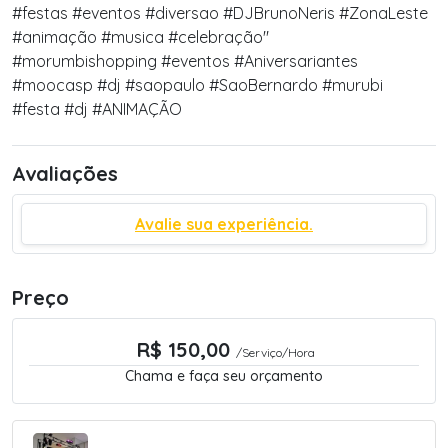
#festas #eventos #diversao #DJBrunoNeris #ZonaLeste
#animação #musica #celebração"
#morumbishopping #eventos #Aniversariantes
#moocasp #dj #saopaulo #SaoBernardo #murubi
#festa #dj #ANIMAÇÃO
Avaliações
Avalie sua experiência.
Preço
R$ 150,00
/Serviço/Hora
Chama e faça seu orçamento