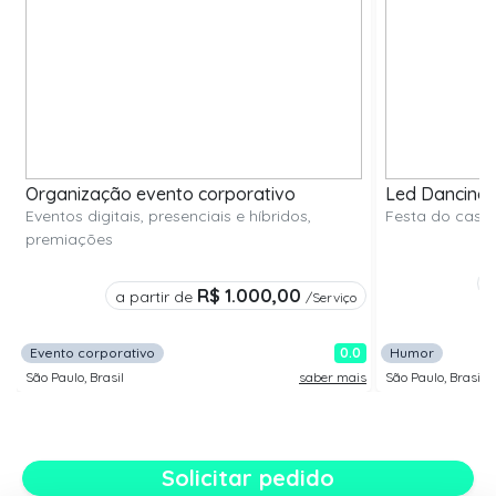
Organização evento corporativo
Led Dancing 
Eventos digitais, presenciais e híbridos,
Festa do casa
premiações
a
R$ 1.000,00
a partir de
/Serviço
0
Evento corporativo
0.0
Humor
s
São Paulo, Brasil
saber mais
São Paulo, Brasil
Solicitar pedido