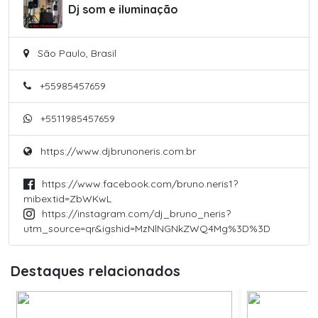
Dj som e iluminação
São Paulo, Brasil
+55985457659
+5511985457659
https://www.djbrunoneris.com.br
https://www.facebook.com/bruno.neris1?
mibextid=ZbWKwL
https://instagram.com/dj_bruno_neris?
utm_source=qr&igshid=MzNlNGNkZWQ4Mg%3D%3D
Destaques relacionados