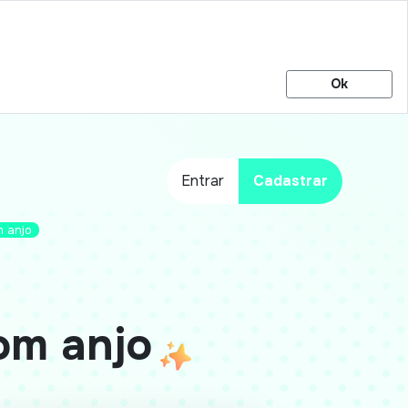
Ok
Entrar
Cadastrar
m anjo
com anjo