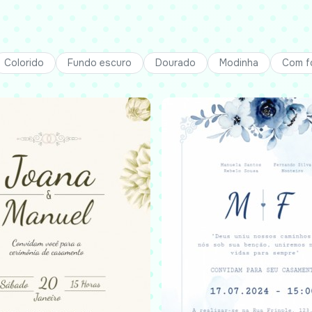
Colorido
Fundo escuro
Dourado
Modinha
Com f