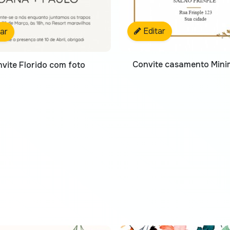
Editar
tar
Convite casamento Minim
vite Florido com foto