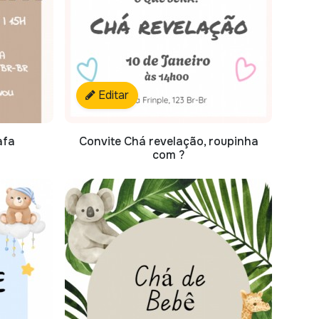
Editar
afa
Convite Chá revelação, roupinha
com ?