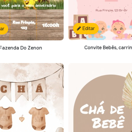
Editar
tar
Convite Bebês, carri
Fazenda Do Zenon