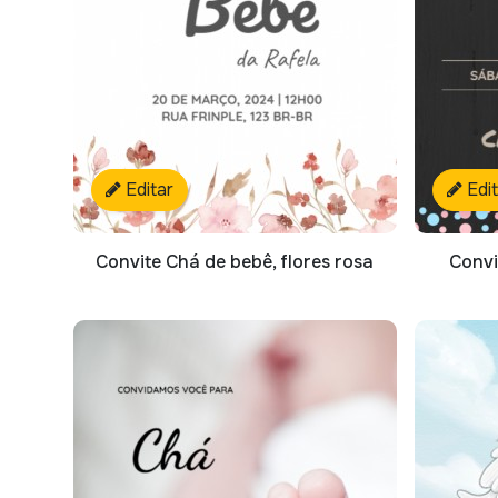
Editar
Edi
Convite Chá de bebê, flores rosa
Convi