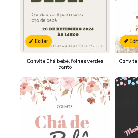
Editar
Edi
Convite Chá bebê, folhas verdes
Convite
canto