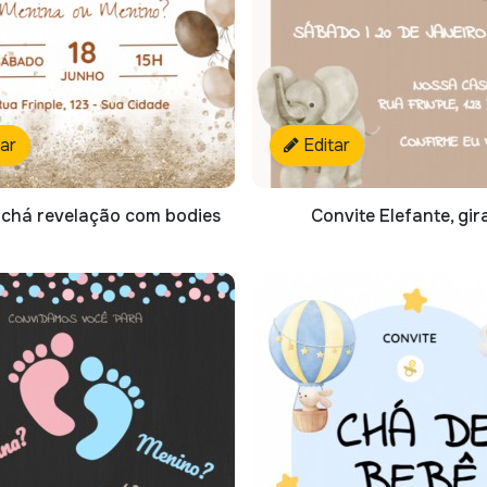
tar
Editar
 chá revelação com bodies
Convite Elefante, gir