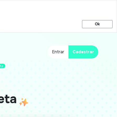
Ok
Entrar
Cadastrar
ta
eta