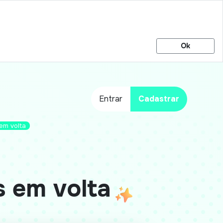
Ok
Entrar
Cadastrar
em volta
 em volta