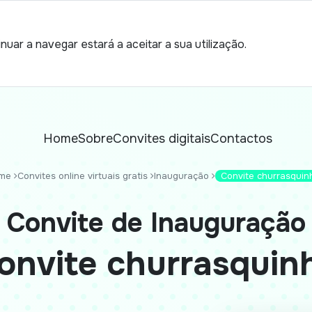
nuar a navegar estará a aceitar a sua utilização.
Home
Sobre
Convites digitais
Contactos
me
Convites online virtuais gratis
Inauguração
Convite churrasquin
Convite de Inauguração
onvite churrasquin