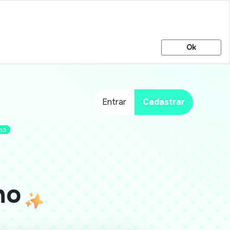
Ok
Entrar
Cadastrar
ho
ho