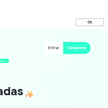
Ok
Entrar
Cadastrar
madas
adas