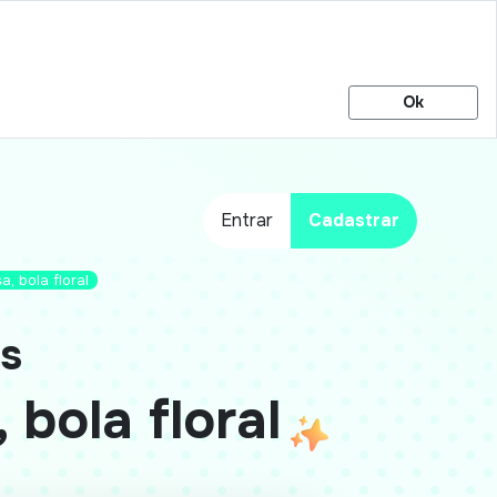
Ok
Entrar
Cadastrar
a, bola floral
os
 bola floral