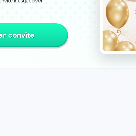
nvite inesquecível
ar convite