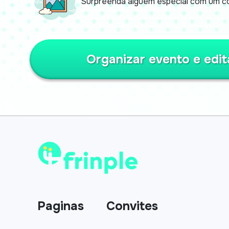
Surpreenda alguém especial com um co
Organizar evento e edit
Paginas
Convites