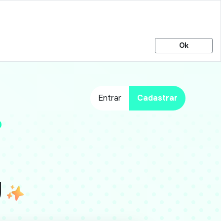
Ok
Entrar
Cadastrar
y